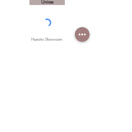
Unirse
Nuestro Showroom:
Roots Mueblería y Arte Útil
Por Calle 18 y Calle 20, Calle 7 506, Maya, 97134
Mérida, Yuc.
Newsletter
Copyright © Roots Muebleria y Arte Util 2020