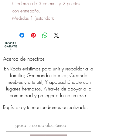
Credenza de 3 cajones y 2 puertas
con entrepaño.
Medidas 1 (estándar):
90 cm de alto.
180 cm de largo.
45 cm de ancho.
Medidas 2:
90 cm de alto.
Acerca de nosotros
150 cm de largo.
En Roots existimos para unir y respaldar a la
45 cm de ancho.
familia; Generando riqueza; Creando
muebles y arte útil; Y apapachándote con
*Si requieres alguna otra
lugares hermosos. A través de apoyar a la
medidad, contáctanos para recibir
comunidad y proteger a la naturaleza.
una cotización.
Regístrate
y te mantendremos actualizado.
*Elaborado con madera de arboles
caidos por mujeres y hombres
artesanos.