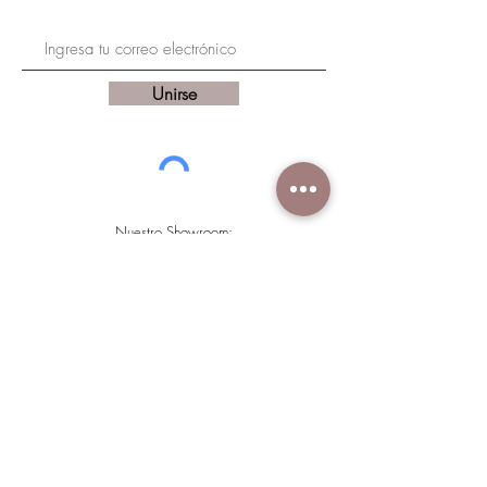
Unirse
Nuestro Showroom:
Roots Mueblería y Arte Útil
Por Calle 18 y Calle 20, Calle 7 506, Maya, 97134
Mérida, Yuc.
Newsletter