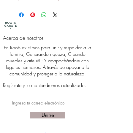
Cocina
(45 cm de altura)
Barra de la cocina
(65 cm de
altura)
Bar
(72 cm de altura)
Acerca de nosotros
*Elaborado con madera de árboles
En Roots existimos para unir y respaldar a la
caídos por mujeres y hombres
familia; Generando riqueza; Creando
artesanos.
muebles y arte útil; Y apapachándote con
lugares hermosos. A través de apoyar a la
comunidad y proteger a la naturaleza.
Regístrate
y te mantendremos actualizado.
Unirse