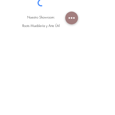
Nuestro Showroom:
Roots Mueblería y Arte Útil
Por Calle 18 y Calle 20, Calle 7 506, Maya, 97134
Mérida, Yuc.
Newsletter
Copyright © Roots Muebleria y Arte Util 2021